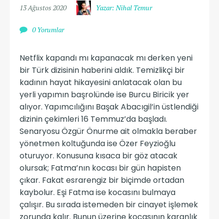
13 Ağustos 2020
Yazar: Nihal Temur
0 Yorumlar
Netflix kapandı mı kapanacak mı derken yeni
bir Türk dizisinin haberini aldık. Temizlikçi bir
kadının hayat hikayesini anlatacak olan bu
yerli yapımın başrolünde ise Burcu Biricik yer
alıyor. Yapımcılığını Başak Abacıgil’in üstlendiği
dizinin çekimleri 16 Temmuz’da başladı.
Senaryosu Özgür Önurme ait olmakla beraber
yönetmen koltuğunda ise Özer Feyzioğlu
oturuyor. Konusuna kısaca bir göz atacak
olursak; Fatma’nın kocası bir gün hapisten
çıkar. Fakat esrarengiz bir biçimde ortadan
kaybolur. Eşi Fatma ise kocasını bulmaya
çalışır. Bu sırada istemeden bir cinayet işlemek
zorunda kalır. Bunun üzerine kocasının karanlık