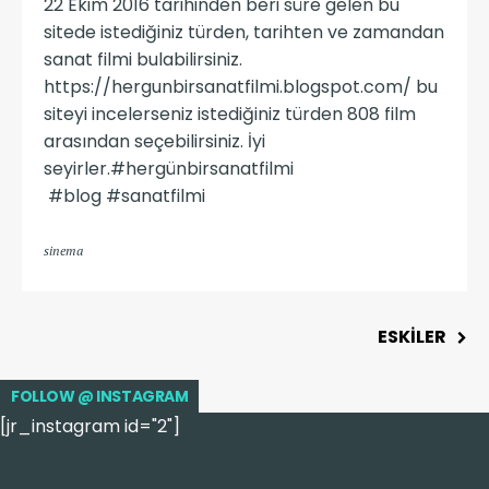
22 Ekim 2016 tarihinden beri süre gelen bu
sitede istediğiniz türden, tarihten ve zamandan
sanat filmi bulabilirsiniz.
https://hergunbirsanatfilmi.blogspot.com/ bu
siteyi incelerseniz istediğiniz türden 808 film
arasından seçebilirsiniz. İyi
seyirler.#hergünbirsanatfilmi
#blog #sanatfilmi
sinema
ESKİLER
FOLLOW @ INSTAGRAM
[jr_instagram id="2"]