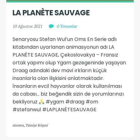
LA PLANÈTE SAUVAGE
10 Ağustos 2021
0 Yorumlar
Senaryosu Stefan Wul’un Oms En Serie adlı
kitabından uyarlanan animasyonun adı LA
PLANÈTE SAUVAGE, Çekoslovakya – Fransız
ortak yapımı olup Ygam gezegeninde yaşayan
Draag adındaki dev mavi ırkların küçük
insanlarla olan ilişkisini anlatmaktadır.
İnsanların evcil hayvanlar olarak kullanılması
da cabası… biz beğendik sizin de yorumlarınızı
bekliyoruz
#ygam #draag #om
#stefanwul #LAPLANÈTESAUVAGE
sinema
,
Tavsiye Köşesi