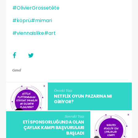
#OlivierGrossetête
#köprü
#mimari
#viennaislike
#art
Genel
Önceki Yazı
NETFLIX OYUN PAZARINA MI
GIRIYOR?
Sonraki Yazı
ETI SPONSORLUĞUNDA OLAN
ÇAYLAK KAMPI BAŞVURULARI
BAŞLADI