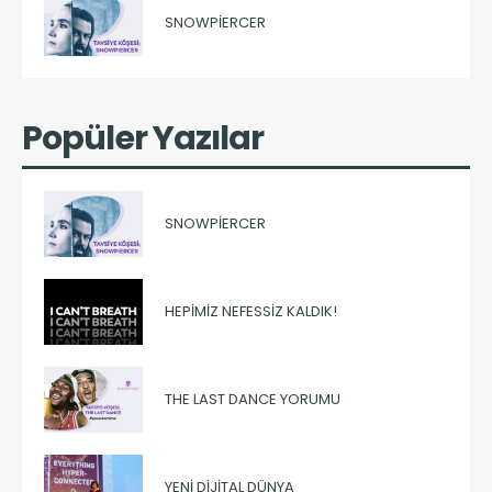
SNOWPIERCER
Popüler Yazılar
SNOWPIERCER
HEPIMIZ NEFESSIZ KALDIK!
THE LAST DANCE YORUMU
YENI DIJITAL DÜNYA