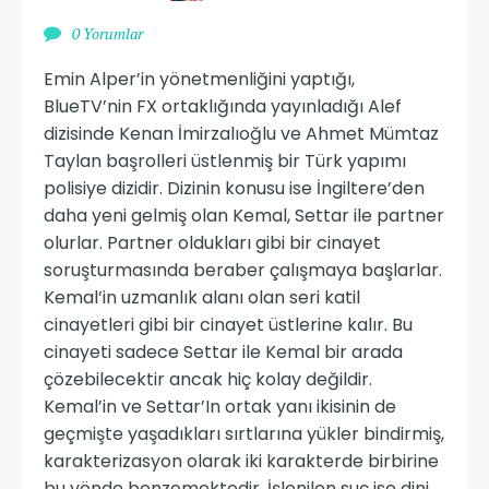
0 Yorumlar
Emin Alper’in yönetmenliğini yaptığı,
BlueTV’nin FX ortaklığında yayınladığı Alef
dizisinde Kenan İmirzalıoğlu ve Ahmet Mümtaz
Taylan başrolleri üstlenmiş bir Türk yapımı
polisiye dizidir. Dizinin konusu ise İngiltere’den
daha yeni gelmiş olan Kemal, Settar ile partner
olurlar. Partner oldukları gibi bir cinayet
soruşturmasında beraber çalışmaya başlarlar.
Kemal’in uzmanlık alanı olan seri katil
cinayetleri gibi bir cinayet üstlerine kalır. Bu
cinayeti sadece Settar ile Kemal bir arada
çözebilecektir ancak hiç kolay değildir.
Kemal’in ve Settar’In ortak yanı ikisinin de
geçmişte yaşadıkları sırtlarına yükler bindirmiş,
karakterizasyon olarak iki karakterde birbirine
bu yönde benzemektedir. İşlenilen suç ise dini