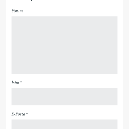
Yorum
İsim *
E-Posta *