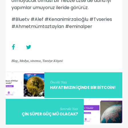
olmayacak olması bir nebze üzse de daha iyi
yapımlar umuyoruz ileride görürüz.
#Bluetv #Alef #Kenanimirzalıoğlu #Tvseries
#Ahmetmümtaztaylan #eminalper
Blog
,
Medya
,
sinema
,
Tavsiye Köşesi
Önceki Yazı
HAYATIMIZIN IÇINDE BIR BITCOIN!
Sonraki Yazı
ÇİN SÜPER GÜÇ MÜ OLACAK?