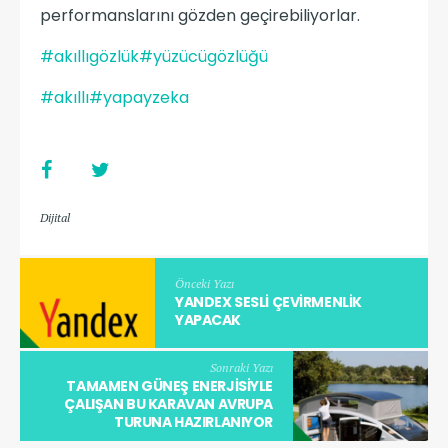
performanslarını gözden geçirebiliyorlar.
#akıllıgözlük
#yüzücügözlüğü
#akıllı
#yapayzeka
Dijital
Önceki Yazı
YANDEX SESLI ÇEVIRMENLIK
YAPACAK
Sonraki Yazı
TAMAMEN GÜNEŞ ENERJISIYLE
ÇALIŞAN BU KARAVAN AVRUPA
TURUNA HAZIRLANIYOR