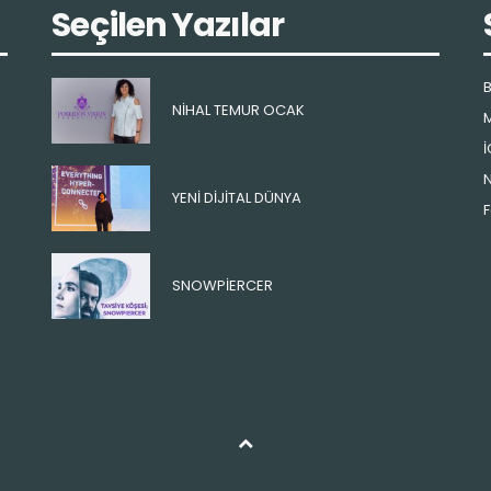
Seçilen Yazılar
B
NIHAL TEMUR OCAK
M
İ
N
YENI DIJITAL DÜNYA
F
SNOWPIERCER