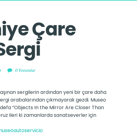
ye Çare 
Sergi
r
0 Yorumlar
taşınan sergilerin ardından yeni bir çare daha
 sergi arabalarından çıkmayarak gezdi. Museo
lk defa “Objects In the Mirror Are Closer Than
uz ileri ki zamanlarda sanatseverler için
useoautoservicio