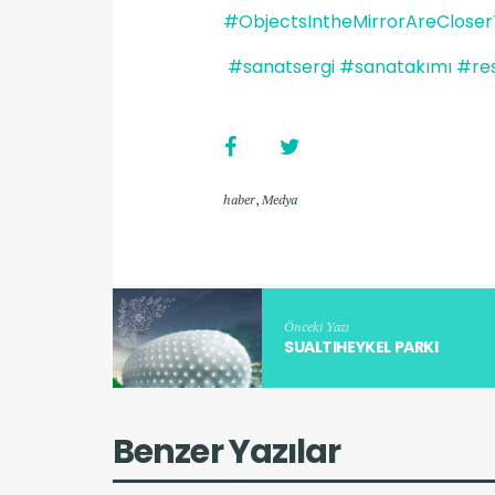
#ObjectsIntheMirrorAreClos
#sanatsergi
#sanatakımı
#res
haber
,
Medya
Önceki Yazı
SUALTIHEYKEL PARKI
Benzer Yazılar