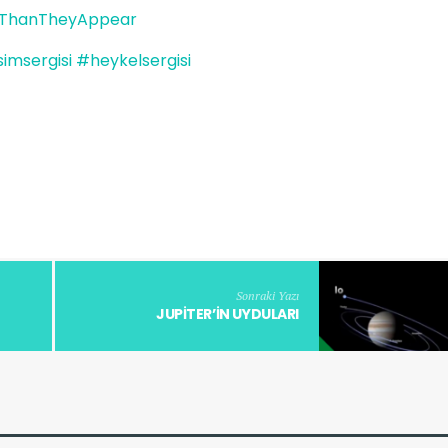
erThanTheyAppear
imsergisi
#heykelsergisi
Sonraki Yazı
JUPITER’IN UYDULARI