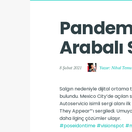
Pandemi
Arabalı 
8 Şubat 2021
Yazar: Nihal Temu
Salgın nedeniyle dijital ortama 
bulundu. Mexico City’de açılan
Autoservicio isimli sergi alanı i
They Appear”’ı sergiledi. Umuyor
daha ilginç çözümler ulaşır.
#poseidontime
#visionspot
#m