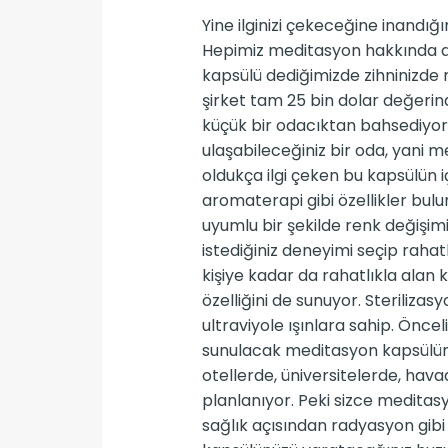
Yine ilginizi çekeceğine inandığı
Hepimiz meditasyon hakkında az 
kapsülü dediğimizde zihninizde n
şirket tam 25 bin dolar değerind
küçük bir odacıktan bahsediyoru
ulaşabileceğiniz bir oda, yani 
oldukça ilgi çeken bu kapsülün i
aromaterapi gibi özellikler bulu
uyumlu bir şekilde renk değişimi
istediğiniz deneyimi seçip rahatl
kişiye kadar da rahatlıkla alan kap
özelliğini de sunuyor. Sterilizas
ultraviyole ışınlara sahip. Önc
sunulacak meditasyon kapsülünün
otellerde, üniversitelerde, hav
planlanıyor. Peki sizce meditas
sağlık açısından radyasyon gibi