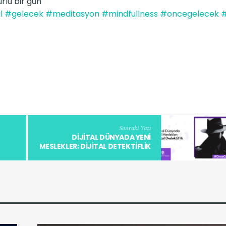
rlu bir gün
l
#gelecek
#meditasyon
#mindfullness
#oncegelecek
#
Sonraki Yazı
DIJITAL DÜNYADA YENI
MESLEKLER; DIJITAL DETEKTIFLIK