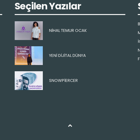
Seçilen Yazılar
B
NIHAL TEMUR OCAK
M
İ
N
YENI DIJITAL DÜNYA
F
SNOWPIERCER