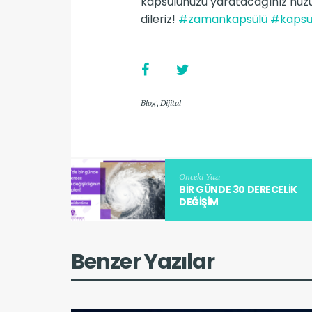
kapsülünüzü yaratacağınız huzu
dileriz!
#zamankapsülü
#kapsü
Blog
,
Dijital
Önceki Yazı
BIR GÜNDE 30 DERECELIK
DEĞIŞIM
Benzer Yazılar