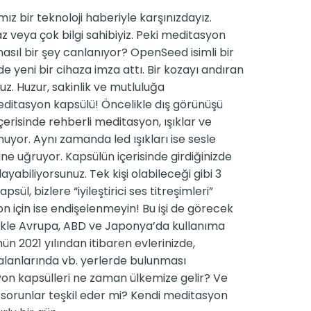
mız bir teknoloji haberiyle karşınızdayız.
veya çok bilgi sahibiyiz. Peki meditasyon
asıl bir şey canlanıyor? OpenSeed isimli bir
e yeni bir cihaza imza attı. Bir kozayı andıran
z. Huzur, sakinlik ve mutluluğa
meditasyon kapsülü! Öncelikle dış görünüşü
çerisinde rehberli meditasyon, ışıklar ve
nuyor. Aynı zamanda led ışıkları ise sesle
ne uğruyor. Kapsülün içerisinde girdiğinizde
ayabiliyorsunuz. Tek kişi olabileceği gibi 3
sül, bizlere “iyileştirici ses titreşimleri”
yon için ise endişelenmeyin! Bu işi de görecek
elikle Avrupa, ABD ve Japonya’da kullanıma
 2021 yılından itibaren evlerinizde,
aalanlarında vb. yerlerde bulunması
yon kapsülleri ne zaman ülkemize gelir? Ve
 sorunlar teşkil eder mi? Kendi meditasyon