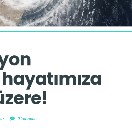
yon 
 hayatımıza 
üzere!
mur
0 Yorumlar