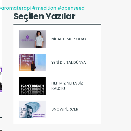
aromaterapi
#medition
#openseed
Seçilen Yazılar
NIHAL TEMUR OCAK
YENI DIJITAL DÜNYA
HEPIMIZ NEFESSIZ
KALDIK!
SNOWPIERCER