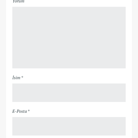
Yorum
İsim *
E-Posta *