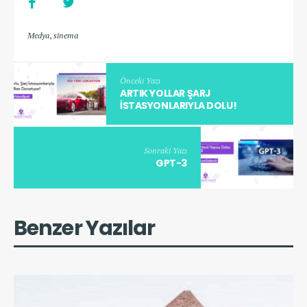
Medya
,
sinema
Önceki Yazı
ARTIK YOLLAR ŞARJ
ISTASYONLARIYLA DOLU!
Sonraki Yazı
GPT-3
Benzer Yazılar