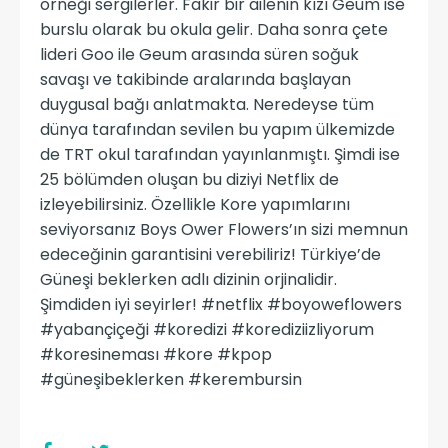
örneği sergilerler. Fakir bir ailenin kızı Geum ise
burslu olarak bu okula gelir. Daha sonra çete
lideri Goo ile Geum arasında süren soğuk
savaşı ve takibinde aralarında başlayan
duygusal bağı anlatmakta. Neredeyse tüm
dünya tarafından sevilen bu yapım ülkemizde
de TRT okul tarafından yayınlanmıştı. Şimdi ise
25 bölümden oluşan bu diziyi Netflix de
izleyebilirsiniz. Özellikle Kore yapımlarını
seviyorsanız Boys Ower Flowers’ın sizi memnun
edeceğinin garantisini verebiliriz! Türkiye’de
Güneşi beklerken adlı dizinin orjinalidir.
Şimdiden iyi seyirler! #netflix #boyoweflowers
#yabançiçeği #koredizi #korediziizliyorum
#koresineması #kore #kpop
#güneşibeklerken #kerembursin