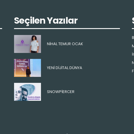
Seçilen Yazılar
B
NIHAL TEMUR OCAK
M
İ
N
YENI DIJITAL DÜNYA
F
SNOWPIERCER