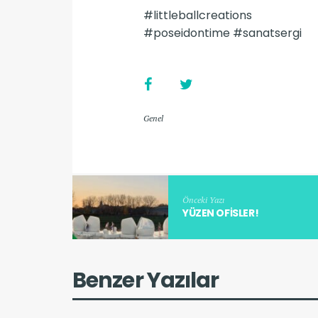
#littleballcreations
#poseidontime #sanatsergi
Genel
Önceki Yazı
YÜZEN OFISLER!
Benzer Yazılar