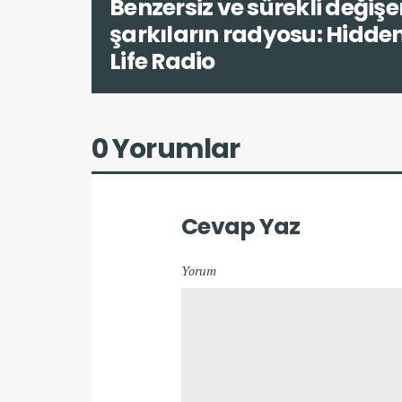
Benzersiz ve sürekli değişe
şarkıların radyosu: Hidde
Life Radio
0 Yorumlar
Cevap Yaz
Yorum