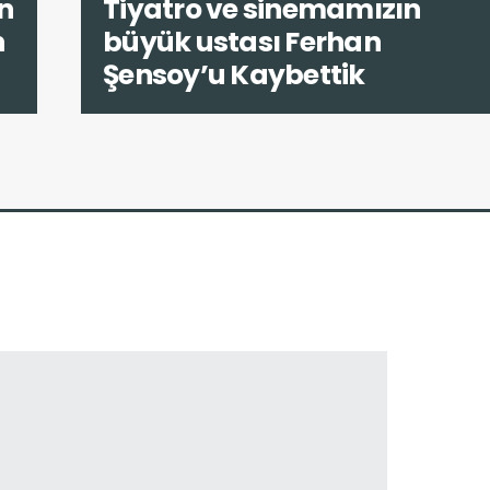
n
Tiyatro ve sinemamızın
n
büyük ustası Ferhan
Şensoy’u Kaybettik