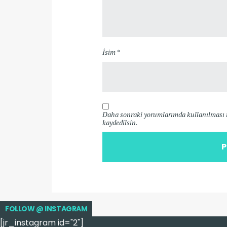
İsim *
Daha sonraki yorumlarımda kullanılması iç
kaydedilsin.
FOLLOW @ INSTAGRAM
[jr_instagram id="2"]