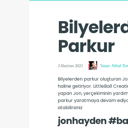
Bilyeler
Parkur
5 Haziran 2021
Yazar: Nihal Te
Bilyelerden parkur oluşturan J
haline getiriyor. LittleBall Cre
yapan Jon, yerçekiminin yardımı
parkur yaratmaya devam ediyor
atabilirsiniz
jonhayden #ba