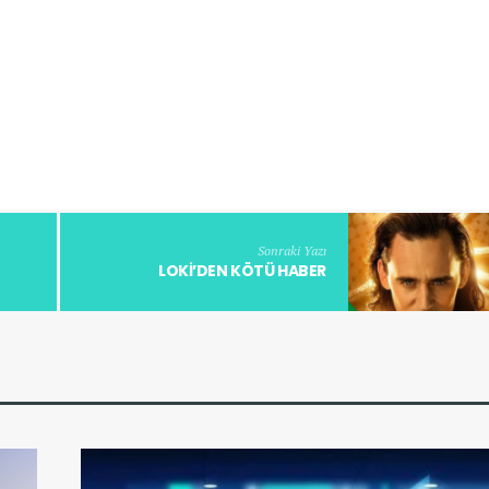
Sonraki Yazı
LOKI’DEN KÖTÜ HABER