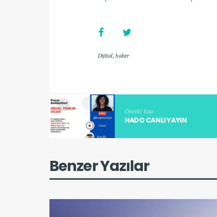
Dijital
,
haber
Önceki Yazı
HADO CANLI YAYIN
Benzer Yazılar