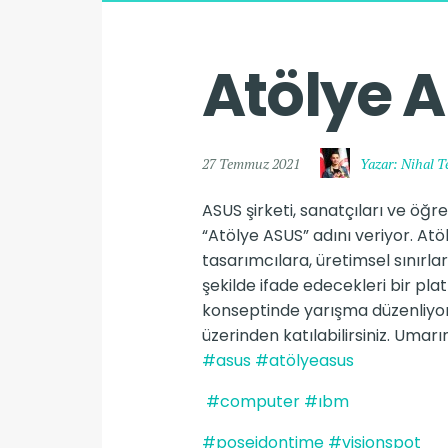
Atölye 
27 Temmuz 2021
Yazar: Nihal 
ASUS şirketi, sanatçıları ve öğre
“Atölye ASUS” adını veriyor. Atöl
tasarımcılara, üretimsel sınırlar
şekilde ifade edecekleri bir pla
konseptinde yarışma düzenliy
üzerinden katılabilirsiniz. Umarı
#asus
#atölyeasus
#computer
#ıbm
#poseidontime
#visionspot