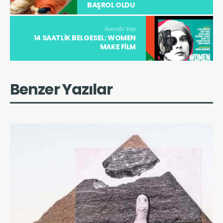
BAŞROL OLDU
Sonraki Yazı
14 SAATLIK BELGESEL; WOMEN
MAKE FILM
Benzer Yazılar