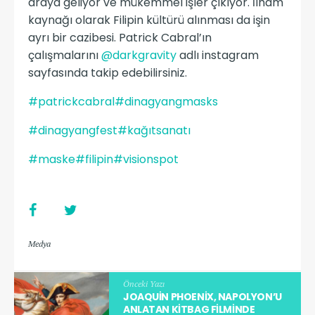
araya geliyor ve mükemmel işler çıkıyor. İlham
kaynağı olarak Filipin kültürü alınması da işin
ayrı bir cazibesi. Patrick Cabral’ın
çalışmalarını
@darkgravity
adlı instagram
sayfasında takip edebilirsiniz.
#patrickcabral
#dinagyangmasks
#dinagyangfest
#kağıtsanatı
#maske
#filipin
#visionspot
Medya
Önceki Yazı
JOAQUIN PHOENIX, NAPOLYON’U
ANLATAN KITBAG FILMINDE