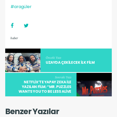
#aragüler
haber
Önceki Yazı
UZAYDA ÇEKILECEK İLK FILM
Sonraki Yazı
NETFLIX’TE YAPAY ZEKA ILE
YAZILAN FILM; “MR. PUZZLES
WANTS YOU TO BE LESS ALIVE
Benzer Yazılar