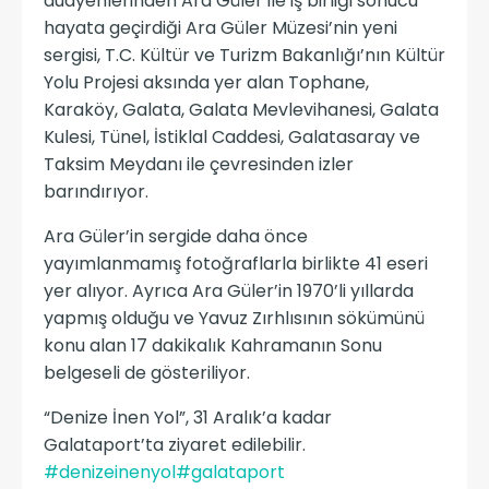
duayenlerinden Ara Güler ile iş birliği sonucu
hayata geçirdiği Ara Güler Müzesi’nin yeni
sergisi, T.C. Kültür ve Turizm Bakanlığı’nın Kültür
Yolu Projesi aksında yer alan Tophane,
Karaköy, Galata, Galata Mevlevihanesi, Galata
Kulesi, Tünel, İstiklal Caddesi, Galatasaray ve
Taksim Meydanı ile çevresinden izler
barındırıyor.
Ara Güler’in sergide daha önce
yayımlanmamış fotoğraflarla birlikte 41 eseri
yer alıyor. Ayrıca Ara Güler’in 1970’li yıllarda
yapmış olduğu ve Yavuz Zırhlısının sökümünü
konu alan 17 dakikalık Kahramanın Sonu
belgeseli de gösteriliyor.
​“Denize İnen Yol”, 31 Aralık’a kadar
Galataport’ta ziyaret edilebilir.
#denizeinenyol
#galataport